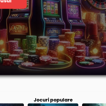
nusul
Jocuri populare