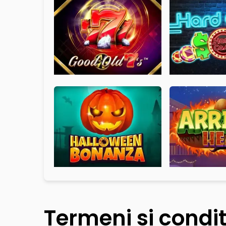
Termeni și condiț