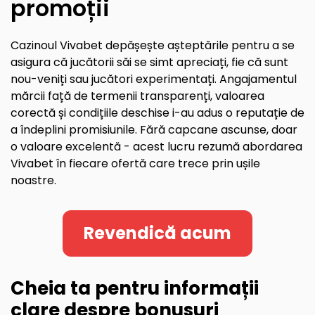
promoții
Cazinoul Vivabet depășește așteptările pentru a se
asigura că jucătorii săi se simt apreciați, fie că sunt
nou-veniți sau jucători experimentați. Angajamentul
mărcii față de termenii transparenți, valoarea
corectă și condițiile deschise i-au adus o reputație de
a îndeplini promisiunile. Fără capcane ascunse, doar
o valoare excelentă - acest lucru rezumă abordarea
Vivabet în fiecare ofertă care trece prin ușile
noastre.
Revendică acum
Cheia ta pentru informații
clare despre bonusuri