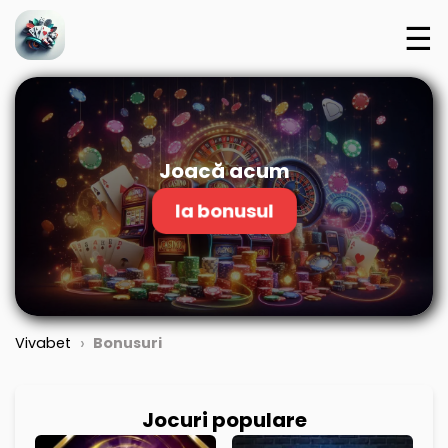
☰
Joacă acum
Ia bonusul
›
Vivabet
Bonusuri
Jocuri populare