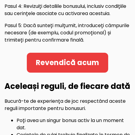
Pasul 4: Revizuiți detaliile bonusului, inclusiv condițiile
sau cerințele asociate cu activarea acestuia.
Pasul 5: Dacă sunteți mulțumit, introduceți câmpurile
necesare (de exemplu, codul promoțional) și
trimiteți pentru confirmare finală.
Revendică acum
Aceleași reguli, de fiecare dată
Bucură-te de experiența de joc respectând aceste
reguli importante pentru bonusuri.
Poți avea un singur bonus activ la un moment
dat.
Cerințele de rulaj trebuie finalizate în termen de