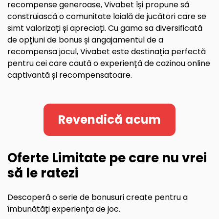
recompense generoase, Vivabet își propune să
construiască o comunitate loială de jucători care se
simt valorizați și apreciați. Cu gama sa diversificată
de opțiuni de bonus și angajamentul de a
recompensa jocul, Vivabet este destinația perfectă
pentru cei care caută o experiență de cazinou online
captivantă și recompensatoare.
Revendică acum
Oferte Limitate pe care nu vrei
să le ratezi
Descoperă o serie de bonusuri create pentru a
îmbunătăți experiența de joc.