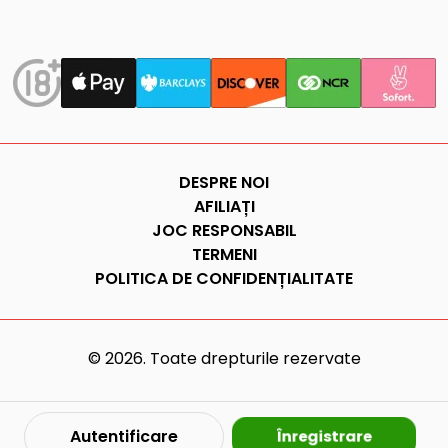
DESPRE NOI
AFILIAȚI
JOC RESPONSABIL
TERMENI
POLITICA DE CONFIDENȚIALITATE
©
2026
. Toate drepturile rezervate
Autentificare
Înregistrare