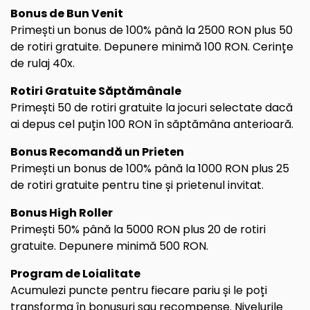
Bonus de Bun Venit
Primești un bonus de 100% până la 2500 RON plus 50
de rotiri gratuite. Depunere minimă 100 RON. Cerințe
de rulaj 40x.
Rotiri Gratuite Săptămânale
Primești 50 de rotiri gratuite la jocuri selectate dacă
ai depus cel puțin 100 RON în săptămâna anterioară.
Bonus Recomandă un Prieten
Primești un bonus de 100% până la 1000 RON plus 25
de rotiri gratuite pentru tine și prietenul invitat.
Bonus High Roller
Primești 50% până la 5000 RON plus 20 de rotiri
gratuite. Depunere minimă 500 RON.
Program de Loialitate
Acumulezi puncte pentru fiecare pariu și le poți
transforma în bonusuri sau recompense. Nivelurile