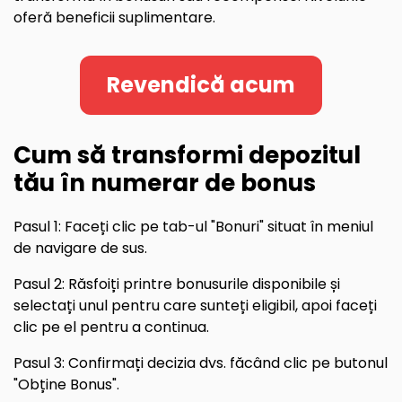
oferă beneficii suplimentare.
Revendică acum
Cum să transformi depozitul
tău în numerar de bonus
Pasul 1: Faceți clic pe tab-ul "Bonuri" situat în meniul
de navigare de sus.
Pasul 2: Răsfoiți printre bonusurile disponibile și
selectați unul pentru care sunteți eligibil, apoi faceți
clic pe el pentru a continua.
Pasul 3: Confirmați decizia dvs. făcând clic pe butonul
"Obține Bonus".