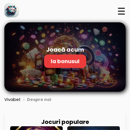
☰
Joacă acum
Ia bonusul
›
Vivabet
Despre noi
Jocuri populare