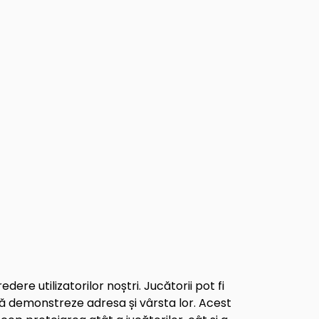
dere utilizatorilor noștri. Jucătorii pot fi
 să demonstreze adresa și vârsta lor. Acest