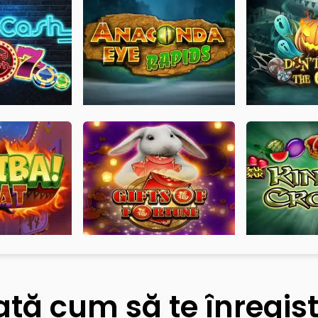
Iată cum să te înregist