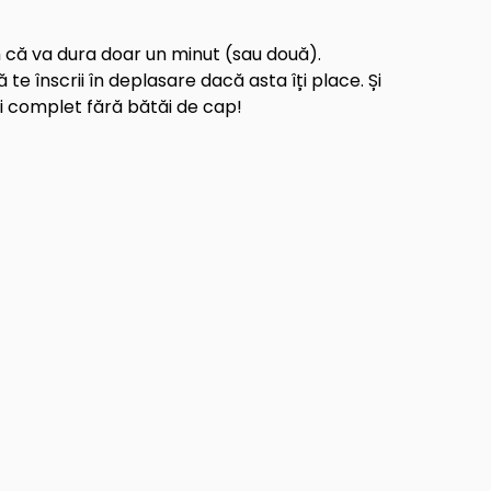
em că va dura doar un minut (sau două).
te înscrii în deplasare dacă asta îți place. Și
r și complet fără bătăi de cap!