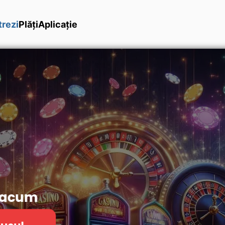
trezi
Plăți
Aplicație
 acum