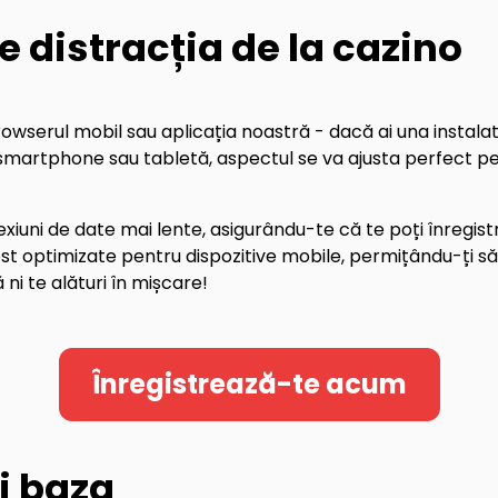
e distracția de la cazino
browserul mobil sau aplicația noastră - dacă ai una instala
 smartphone sau tabletă, aspectul se va ajusta perfect pent
xiuni de date mai lente, asigurându-te că te poți înregistra 
ost optimizate pentru dispozitive mobile, permițându-ți să
ă ni te alături în mișcare!
Înregistrează-te acum
ți baza