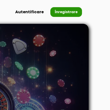
Autentificare
Înregistrare