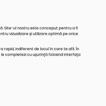
tă. Site-ul nostru este conceput pentru a fi
ru vizualizare și utilizare optimă pe orice
rapid, indiferent de locul în care te afli. În
 le completezi cu ușurință folosind interfața