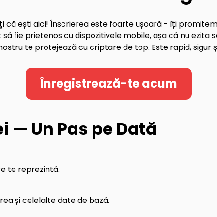
i că ești aici! Înscrierea este foarte ușoară - îți promit
 fie prietenos cu dispozitivele mobile, așa că nu ezita să 
ul nostru te protejează cu criptare de top. Este rapid, sigu
Înregistrează-te acum
ei — Un Pas pe Dată
re te reprezintă.
erea și celelalte date de bază.