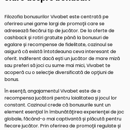
Filozofia bonusurilor Vivabet este centrată pe
oferirea unei game largi de promoții care se
adresează fiecărui tip de jucător. De la oferte de
cashback și rotiri gratuite până la bonusuri de
egalare și recompense de fidelitate, cazinoul se
asigură că există întotdeauna ceva interesant de
oferit. Indiferent dacă ești un jucător de mare miză
sau preferi să joci cu sume mai mici, Vivabet te
acoperă cu o selecție diversificată de opțiuni de
bonus.
În esență, angajamentul Vivabet este de a
recompensa jucătorii pentru loialitatea și jocul lor
constant. Cazinoul crede că bonusurile sunt un
element esențial în îmbunătățirea experienței de joc
globale, făcând-o mai captivantă și plăcută pentru
fiecare jucător. Prin oferirea de promoții regulate și