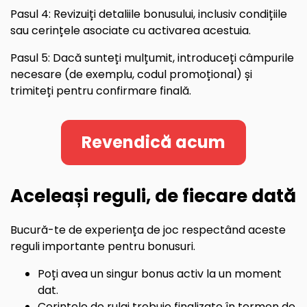
Pasul 4: Revizuiți detaliile bonusului, inclusiv condițiile
sau cerințele asociate cu activarea acestuia.
Pasul 5: Dacă sunteți mulțumit, introduceți câmpurile
necesare (de exemplu, codul promoțional) și
trimiteți pentru confirmare finală.
Revendică acum
Aceleași reguli, de fiecare dată
Bucură-te de experiența de joc respectând aceste
reguli importante pentru bonusuri.
Poți avea un singur bonus activ la un moment
dat.
Cerințele de rulaj trebuie finalizate în termen de