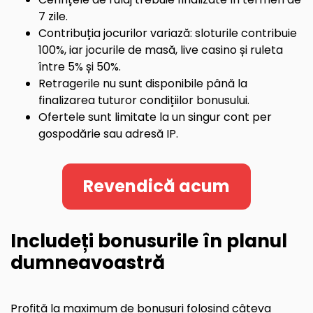
7 zile.
Contribuția jocurilor variază: sloturile contribuie
100%, iar jocurile de masă, live casino și ruleta
între 5% și 50%.
Retragerile nu sunt disponibile până la
finalizarea tuturor condițiilor bonusului.
Ofertele sunt limitate la un singur cont per
gospodărie sau adresă IP.
Revendică acum
Includeți bonusurile în planul
dumneavoastră
Profită la maximum de bonusuri folosind câteva