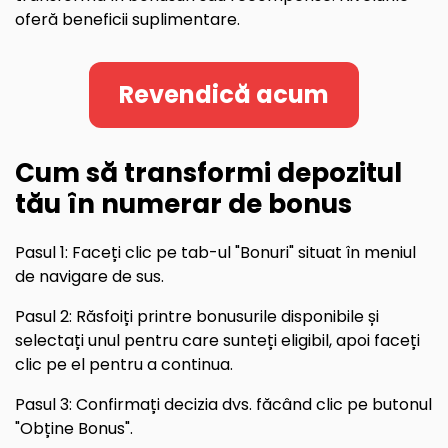
oferă beneficii suplimentare.
Revendică acum
Cum să transformi depozitul
tău în numerar de bonus
Pasul 1: Faceți clic pe tab-ul "Bonuri" situat în meniul
de navigare de sus.
Pasul 2: Răsfoiți printre bonusurile disponibile și
selectați unul pentru care sunteți eligibil, apoi faceți
clic pe el pentru a continua.
Pasul 3: Confirmați decizia dvs. făcând clic pe butonul
"Obține Bonus".