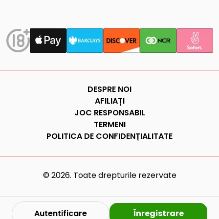
DESPRE NOI
AFILIAȚI
JOC RESPONSABIL
TERMENI
POLITICA DE CONFIDENȚIALITATE
©
2026
. Toate drepturile rezervate
Autentificare
Înregistrare