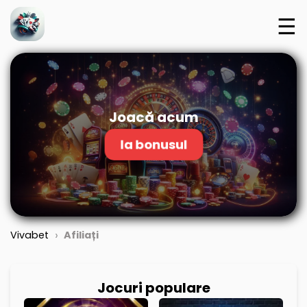
☰
Joacă acum
Ia bonusul
›
Vivabet
Afiliați
Jocuri populare