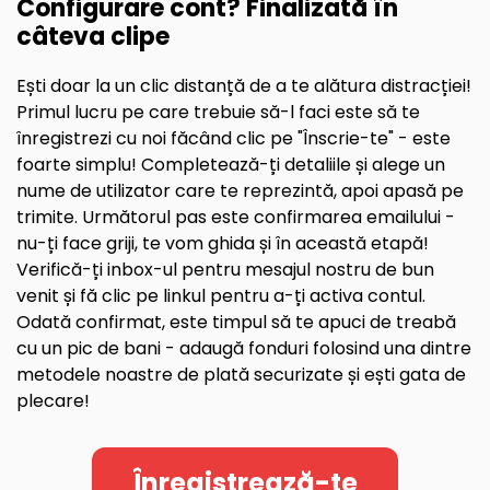
Configurare cont? Finalizată în
câteva clipe
Ești doar la un clic distanță de a te alătura distracției!
Primul lucru pe care trebuie să-l faci este să te
înregistrezi cu noi făcând clic pe "Înscrie-te" - este
foarte simplu! Completează-ți detaliile și alege un
nume de utilizator care te reprezintă, apoi apasă pe
trimite. Următorul pas este confirmarea emailului -
nu-ți face griji, te vom ghida și în această etapă!
Verifică-ți inbox-ul pentru mesajul nostru de bun
venit și fă clic pe linkul pentru a-ți activa contul.
Odată confirmat, este timpul să te apuci de treabă
cu un pic de bani - adaugă fonduri folosind una dintre
metodele noastre de plată securizate și ești gata de
plecare!
Înregistrează-te