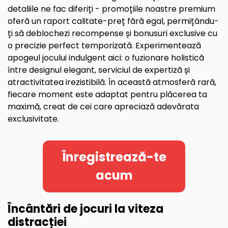
detaliile ne fac diferiți - promoțiile noastre premium
oferă un raport calitate-preț fără egal, permițându-
ți să deblochezi recompense și bonusuri exclusive cu
o precizie perfect temporizată. Experimentează
apogeul jocului indulgent aici: o fuzionare holistică
între designul elegant, serviciul de expertiză și
atractivitatea irezistibilă. În această atmosferă rară,
fiecare moment este adaptat pentru plăcerea ta
maximă, creat de cei care apreciază adevărata
exclusivitate.
Înregistrează-te
acum
Încântări de jocuri la viteza
distracției