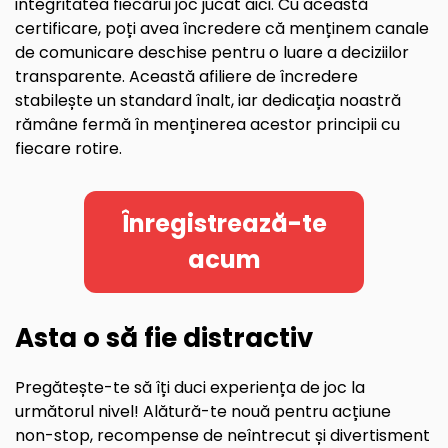
integritatea fiecărui joc jucat aici. Cu această
certificare, poți avea încredere că menținem canale
de comunicare deschise pentru o luare a deciziilor
transparente. Această afiliere de încredere
stabilește un standard înalt, iar dedicația noastră
rămâne fermă în menținerea acestor principii cu
fiecare rotire.
Înregistrează-te
acum
Asta o să fie distractiv
Pregătește-te să îți duci experiența de joc la
următorul nivel! Alătură-te nouă pentru acțiune
non-stop, recompense de neîntrecut și divertisment