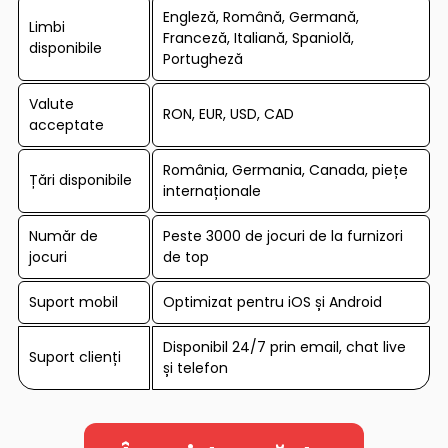
Engleză, Română, Germană,
Limbi
Franceză, Italiană, Spaniolă,
disponibile
Portugheză
Valute
RON, EUR, USD, CAD
acceptate
România, Germania, Canada, piețe
Țări disponibile
internaționale
Număr de
Peste 3000 de jocuri de la furnizori
jocuri
de top
Suport mobil
Optimizat pentru iOS și Android
Disponibil 24/7 prin email, chat live
Suport clienți
și telefon