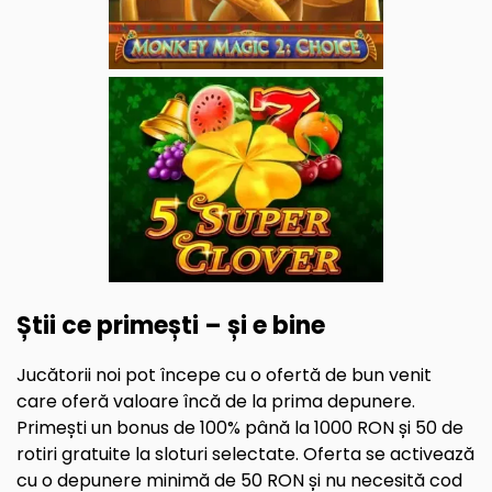
Știi ce primești – și e bine
Jucătorii noi pot începe cu o ofertă de bun venit
care oferă valoare încă de la prima depunere.
Primești un bonus de 100% până la 1000 RON și 50 de
rotiri gratuite la sloturi selectate. Oferta se activează
cu o depunere minimă de 50 RON și nu necesită cod